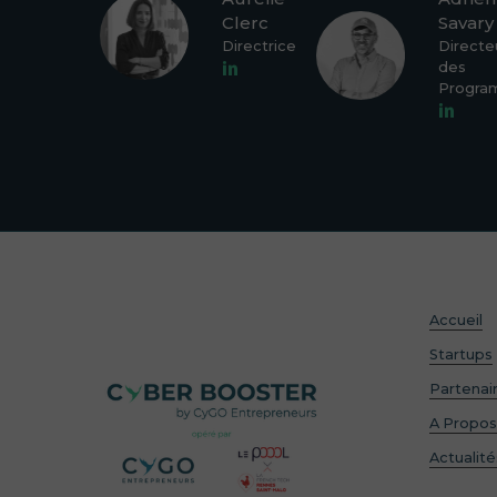
Clerc
Savary
Directrice
Directe
des
Progra
Accueil
Startups
Partenai
A Propo
Actualité