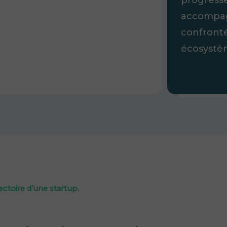
accompag
confront
écosystèm
ectoire d’une startup.