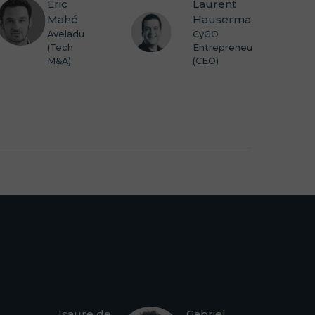
Eric
Laurent
Mahé
Hausermann
Aveladu
CyGO
(Tech
Entrepreneurs
M&A)
(CEO)
Isaure de
Gabriel