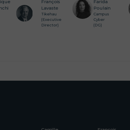
ique
François
Farida
nchi
Lavaste
Poulain
Tikehau
Campus
(Executive
Cyber
Director)
(DG)
Camille
François