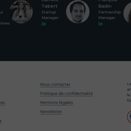
Tabert
Badin
ur
Startup
Partnership
Manager
Manager
mmes
La
Nous contacter
am
Politique de confidentialité
la
fr
res
Mentions légales
s
Newsletter
s