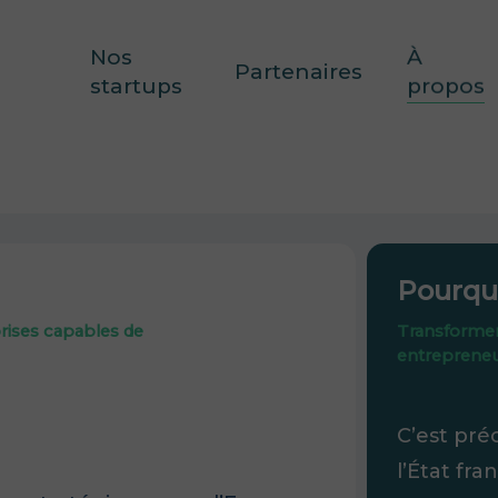
Nos
À
Partenaires
startups
propos
Pourqu
prises capables de
Transformer 
entrepreneur
C’est pré
l’État fran