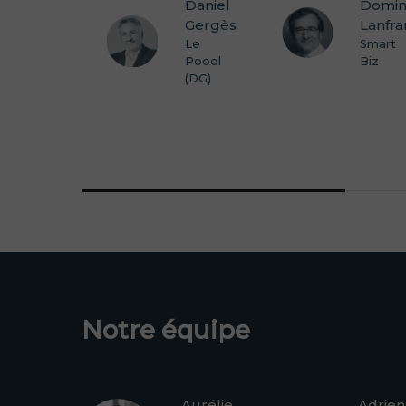
Jean-
Daniel
Domin
Julien
Gergès
Lanfra
Alvado
Le
Smart
Poool
Biz
Evertrust
(DG)
(CTO)
Notre équipe
Aurélie
Adrien