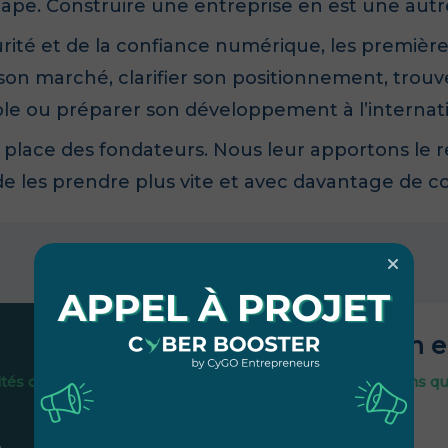
tape.
Construire une entreprise en est une autr
rité et de la confiance numérique, les première
ir son marché, clarifier son positionnement, trouv
le ou préparer son développement à l’internati
a place des fondateurs.
Nous leur apportons le re
e les prendre plus vite et avec davantage de c
Une ambition 
és qu’il crée.
Accélérer les décisions qu
d’une startup.