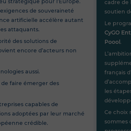
eu stratégique pour l’Europe.
cadre de 
s exigences de souveraineté
soutien 
nce artificielle accélère autant
Le progr
des attaquants.
CyGO Ent
ité des solutions de
Poool
.
rovient encore d’acteurs non
L’ambitio
supplémen
nologies aussi.
français d
d’accomp
t de faire émerger des
les étape
développ
ntreprises capables de
Ce choix 
tions adoptées par leur marché
sommes c
opéenne crédible.
progressen