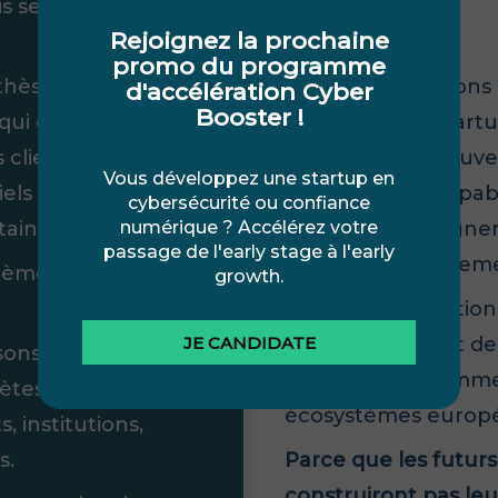
is seule une
Rejoignez la prochaine
promo du programme
Nous ne cherchons
othèses au marché,
d'accélération Cyber
Booster !
davantage de start
ui ont déjà traversé
émerger une nouvell
clients, des
Vous développez une startup en
européennes capable
riels ou encore des
cybersécurité ou confiance
crédibles, de gagne
taines portes.
numérique ? Accélérez votre
passage de l'early stage à l'early
s’imposer durablem
ystème que nous
growth.
C’est cette ambitio
JE CANDIDATE
progressivement de
isons notre réseau
programmes d’immer
ètes entre startups,
écosystèmes europ
, institutions,
Parce que les futur
s.
construiront pas leu