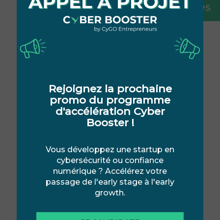
Alumni et leurs trajectoires
À qui s’adresse le programme
?
Rejoignez la prochaine
Le programme est fait pour vous si…
promo du programme
d'accélération Cyber
Booster !
vous développez une solution de
cybersécurité ou de confiance
Vous développez une startup en
numérique
cybersécurité ou confiance
numérique ? Accélérez votre
passage de l'early stage à l'early
vous disposez d’une équipe
growth.
fondatrice engagée