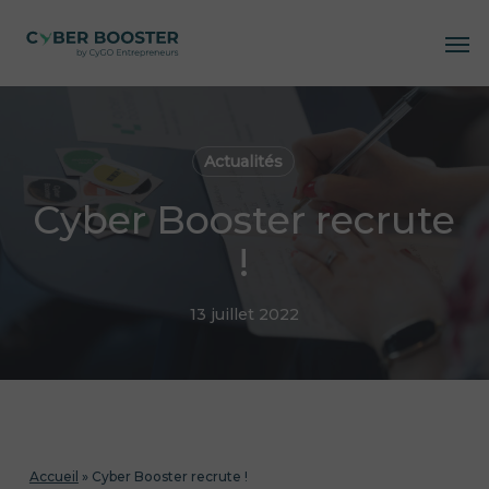
Skip
Me
to
main
content
Actualités
Cyber Booster recrute
!
13 juillet 2022
Accueil
»
Cyber Booster recrute !