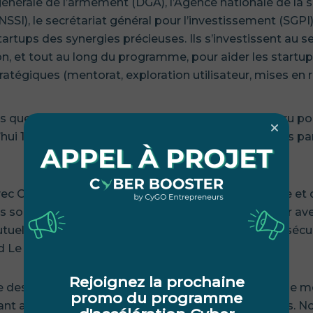
 générale de l’armement (DGA), l’Agence nationale de la
SI), le secrétariat général pour l’investissement (SGPI)
tartups des synergies précieuses. Ils s’investissent au se
on, et tout au long du programme, pour aider les startu
ratégiques (mentorat, exploration utilisateur, mises en r
ois que nous opérons et que de chemin déjà parcouru po
ui 17 startups, notamment grâce au soutien de nos par
ec Cyber Booster est clé pour nos activités de veille et d
es solutions de cybersécurité innovantes, d’échanger av
uel et de renforcer l’implication les équipes Cybersécu
nd Le Piolot, Directeur Cybersécurité Groupe FDJ.
Rejoignez la prochaine
cte des grandes transformations, onepoint a à cœur de 
promo du programme
ant au profit des nouvelles startups cyber françaises