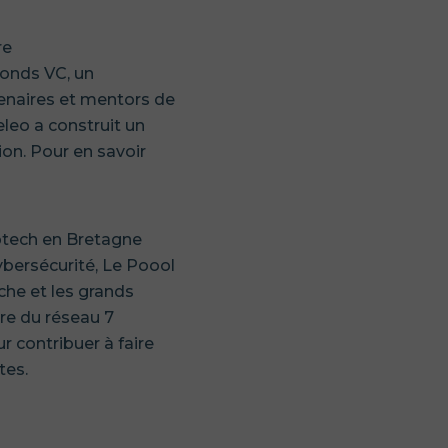
re
onds VC, un
enaires et mentors de
eleo a construit un
ion. Pour en savoir
ptech en Bretagne
ybersécurité, Le Poool
che et les grands
re du réseau 7
contribuer à faire
tes.