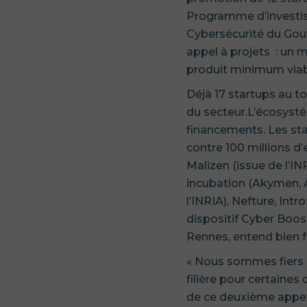
Programme d’investisse
Cybersécurité du Gou
appel à projets : un 
produit minimum viab
Déjà 17 startups au to
du secteur.L’écosystè
financements. Les sta
contre 100 millions d’
Malizen (issue de l’IN
incubation (Akymen, A
l’INRIA), Nefture, Int
dispositif Cyber Boos
Rennes, entend bien f
« Nous sommes fiers d
filière pour certaines 
de ce deuxième appel à