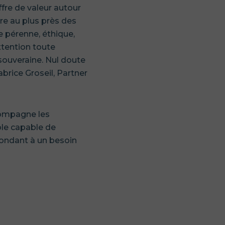
fre de valeur autour
re au plus près des
 pérenne, éthique,
ttention toute
 souveraine. Nul doute
abrice Groseil, Partner
ccompagne les
ble capable de
pondant à un besoin