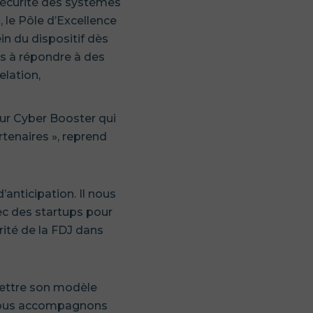
 sécurité des systèmes
, le Pôle d’Excellence
in du dispositif dès
ps à répondre à des
elation,
ur Cyber Booster qui
tenaires », reprend
’anticipation. Il nous
ec des startups pour
rité de la FDJ dans
mettre son modèle
. Nous accompagnons