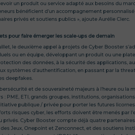
cevoir un produit ou service adapté aux besoins du marc
preneurs bénéficient d’un accompagnement personnalisé
aires privés et soutiens publics », ajoute Aurélie Clerc.
ets pour faire émerger les scale-ups de demain
juillet, le deuxième appel à projets de Cyber Booster s’a
iduels ou en équipe, développant un produit ou une pla
rotection des données, à la sécurité des applications, a
aux systèmes d’authentification, en passant par la threat
des deepfakes.
bersécurité et de souveraineté majeurs à l’heure ou la 
 : PME, ETI, grands groupes, institutions, organisations
itiative publique / privée pour porter les futures licorne
orts risques cyber, les efforts doivent être menés par 
 ou privés. Cyber Booster compte déjà quatre partenaire
des Jeux, Onepoint et Zenconnect, et des soutiens insti