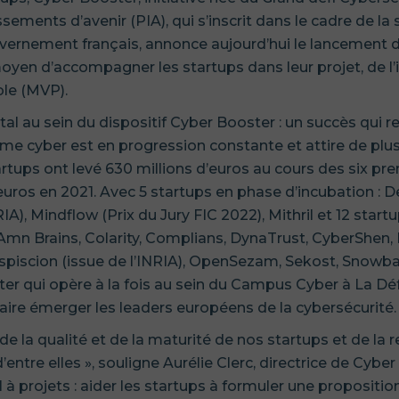
ments d’avenir (PIA), qui s’inscrit dans le cadre de la 
vernement français, annonce aujourd’hui le lancement
moyen d’accompagner les startups dans leur projet, de l’
le (MVP).
tal au sein du dispositif Cyber Booster : un succès qui 
me cyber est en progression constante et attire de plus
rtups ont levé 630 millions d’euros au cours des six pr
euros en 2021. Avec 5 startups en phase d’incubation : D
RIA), Mindflow (Prix du Jury FIC 2022), Mithril et 12 star
mn Brains, Colarity, Complians, DynaTrust, CyberShen,
rospiscion (issue de l’INRIA), OpenSezam, Sekost, Snowbal
ter qui opère à la fois au sein du Campus Cyber à La Dé
aire émerger les leaders européens de la cybersécurité.
e la qualité et de la maturité de nos startups et de la 
d’entre elles », souligne Aurélie Clerc, directrice de Cyber
 projets : aider les startups à formuler une proposition