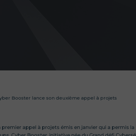
Cyber Booster lance son deuxième appel à projets
 premier appel à projets émis en janvier qui a permis la
ps, Cyber Booster, initiative née du Grand défi Cyberséc