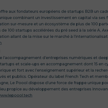
offre aux fondateurs européens de startups B2B un cad
que combinant un investissement en capital via ses f
tion sur-mesure et un écosystème de plus de 100 part
 de 100 startups accélérées du pré seed à la série A, Ax
on allant de la mise sur le marché à l’internationalisat
m
l
de l’accompagnement d’entreprises numériques et dee
 startups et scale-ups en accompagnement dont 15 en c
orique et fort avec l’enseignement supérieur et la recher
vés et publics. Opérateur du label French Tech et memb
ne, Le Poool dispose d’une force de frappe unique pour 
n lieu propice au développement des entreprises innovan
ww.lepoool.tech