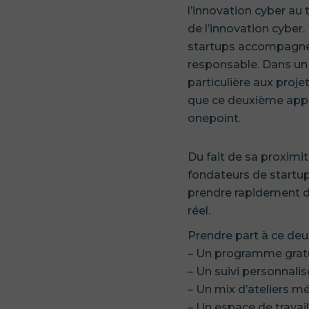
l’innovation cyber au
de l’innovation cyber
startups accompagnées
responsable. Dans un 
particulière aux proj
que ce deuxième appel 
onepoint.
Du fait de sa proximi
fondateurs de startup
prendre rapidement d
réel.
Prendre part à ce deux
– Un programme gratu
– Un suivi personnali
– Un mix d’ateliers 
– Un espace de trava