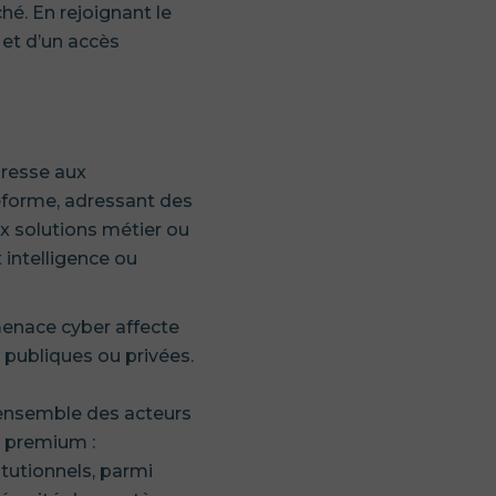
hé. En rejoignant le
 et d’un accès
dresse aux
teforme, adressant des
ux solutions métier ou
 intelligence ou
menace cyber affecte
 publiques ou privées.
s
l’ensemble des acteurs
s premium :
tutionnels, parmi