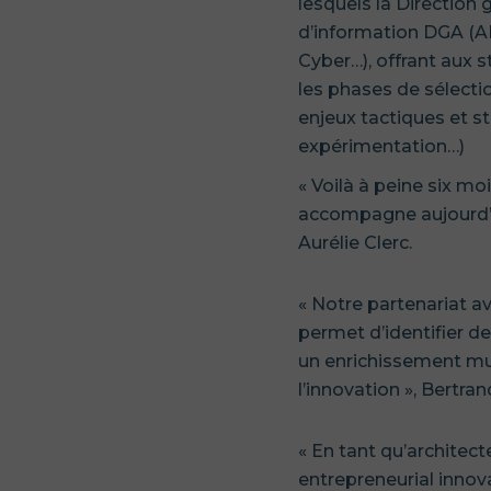
lesquels la Direction
d’information DGA (ANS
Cyber…), offrant aux s
les phases de sélecti
enjeux tactiques et st
expérimentation…)
« Voilà à peine six m
accompagne aujourd’h
Aurélie Clerc.
« Notre partenariat av
permet d’identifier d
un enrichissement mut
l’innovation », Bertra
« En tant qu’archite
entrepreneurial innov