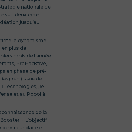
stratégie nationale de
 de son deuxième
idéation jusqu’au
reflète le dynamisme
 en plus de
emiers mois de l’année
efants, ProHacktive,
tups en phase de pré-
 Daspren (issue de
l Technologies), le
fense et au Poool à
reconnaissance de la
 Booster. « L’objectif
 de valeur claire et