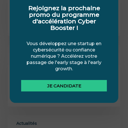
Les candidatures Cyber Booster 2026
sont ouvertes
Rejoignez la prochaine
promo du programme
d'accélération Cyber
8 juillet 2026
Booster !
Vous développez une startup en
cybersécurité ou confiance
Actualités
numérique ? Accélérez votre
passage de l'early stage à l'early
Créer une startup Cyber n’a jamais été
growth.
aussi facile. Construire une entreprise n’a
jamais été aussi difficile.
JE CANDIDATE
6 juillet 2026
Actualités