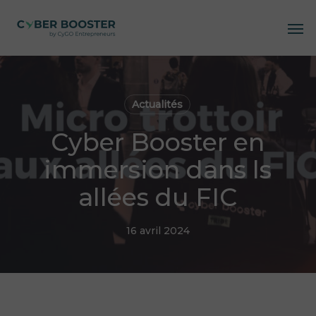
Skip
Me
to
main
content
Actualités
Cyber Booster en
immersion dans ls
allées du FIC
16 avril 2024