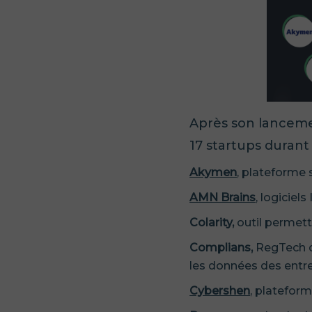
Après son lanceme
17 startups durant
Akymen
, plateforme 
AMN Brains
, logiciel
Colarity,
outil permet
Complians,
RegTech de
les données des entrep
Cybershen
, platefor