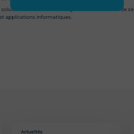
, solution de test & monitoring des infrastructures de sé
t applications informatiques.
Actualités