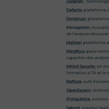
Daspren
, , technolog
Defants
, plateforme 
Dynatrust
, plateform
Introspicion,
innovati
de l’analyse découvert
Malizen
, plateforme d
Mindflow
, plate-form
capacités des analyst
Mithril Security
, kit d
formation à l’IA et le
Nefture
, outil d’exte
OpenSezam
, technol
Prohacktive
, solutio
Sekost
, solution Saa