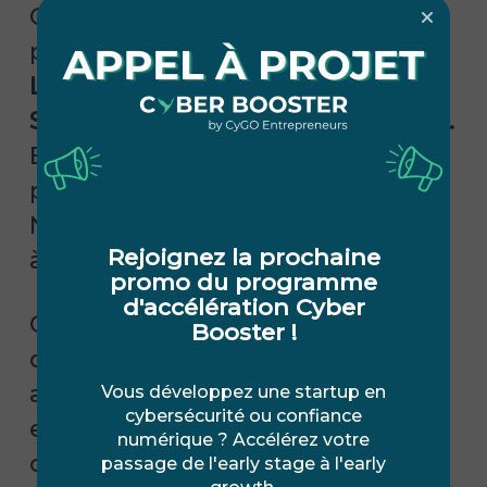
C’est
FDJ UNITED
qui a
présélectionné les startups :
LockNest Group, Nucleon
Security, LABEL4.AI, Open Sezam.
Et ce sont leurs experts qui ont
posé les questions.
Nous, on prépare. Le reste, c’est
Rejoignez la prochaine
à eux de jouer.
promo du programme
d'accélération Cyber
Ce type de rendez-vous, c’est ce
Booster !
qui fait la différence entre un
accompagnement “hors-sol”…
Vous développez une startup en
cybersécurité ou confiance
et une mise en relation
numérique ? Accélérez votre
opérationnelle avec des groupes
passage de l'early stage à l'early