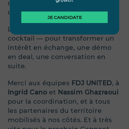
growth.
qui peuvent devenir des clients,
des partenaires, des référents.
JE CANDIDATE
La journée s’est terminée par un
cocktail — pour transformer un
intérêt en échange, une démo
en deal, une conversation en
suite.
Merci aux équipes
FDJ UNITED
, à
Ingrid Cano
et
Nassim Ghazraoui
pour la coordination, et à tous
les partenaires du territoire
mobilisés à nos côtés. Et à très